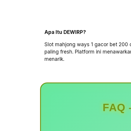
Apa Itu DEWIRP?
Slot mahjong ways 1 gacor bet 200 
paling fresh. Platform ini menawark
menarik.
FAQ 