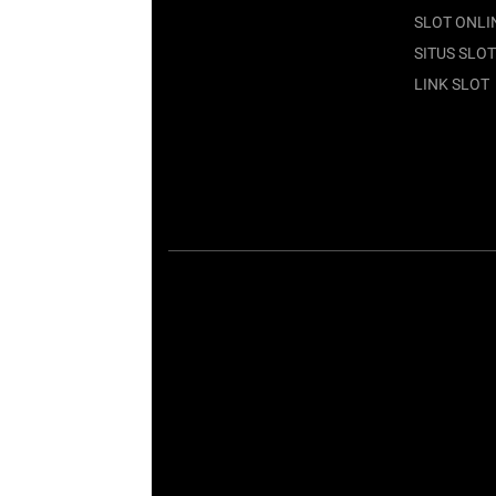
SLOT ONLI
SITUS SLOT
LINK SLOT