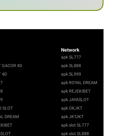
Network
apk SL777
T GACOR 4D
apk SL888
T 4D
apk SL999
77
apk ROYAL DREAM
88
apk REJEKIBET
99
apk JAYASLOT
O SLOT
apk OKJKT
AL DREAM
apk JKTJKT
EKIBET
apk slot SL777
ASLOT
apk slot SL888