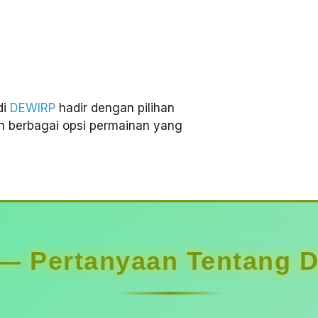
di
DEWIRP
hadir dengan pilihan
an berbagai opsi permainan yang
— Pertanyaan Tentang 