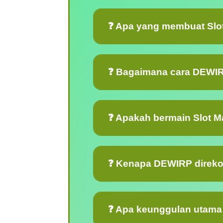
❓ Apa yang membuat Slot
❓ Bagaimana cara DEWIRP
❓ Apakah bermain Slot M
❓ Kenapa DEWIRP direko
❓ Apa keunggulan utama 