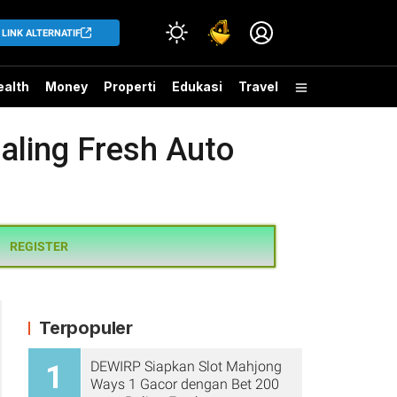
LINK ALTERNATIF
ealth
Money
Properti
Edukasi
Travel
aling Fresh Auto
REGISTER
Terpopuler
DEWIRP Siapkan Slot Mahjong
1
Ways 1 Gacor dengan Bet 200