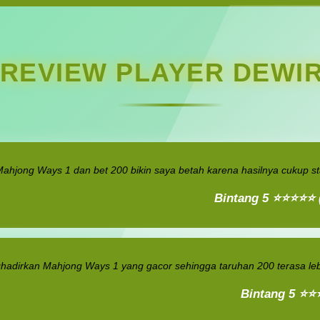
REVIEW PLAYER DEWI
hjong Ways 1 dan bet 200 bikin saya betah karena hasilnya cukup sta
Bintang 5 ⭐⭐⭐⭐⭐ 
dirkan Mahjong Ways 1 yang gacor sehingga taruhan 200 terasa lebi
Bintang 5 ⭐⭐