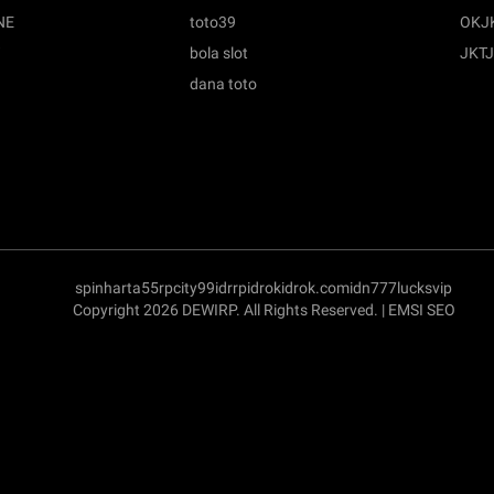
NE
toto39
OKJ
bola slot
JKT
dana toto
spinharta
55rp
city99
idrrp
idrok
idrok.com
idn777
lucksvip
Copyright 2026 DEWIRP. All Rights Reserved. | EMSI SEO