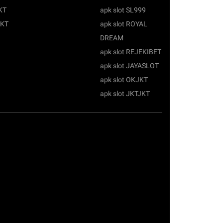
KT
apk slot SL999
JKT
apk slot ROYAL
DREAM
apk slot REJEKIBET
apk slot JAYASLOT
apk slot OKJKT
apk slot JKTJKT