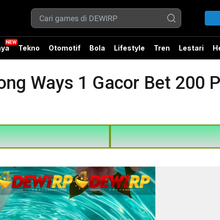
aya
Tekno
Otomotif
Bola
Lifestyle
Tren
Lestari
H
ong Ways 1 Gacor Bet 200 P